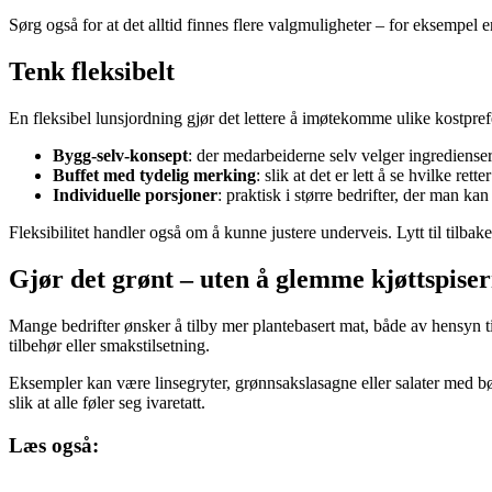
Sørg også for at det alltid finnes flere valgmuligheter – for eksempel
Tenk fleksibelt
En fleksibel lunsjordning gjør det lettere å imøtekomme ulike kostpref
Bygg-selv-konsept
: der medarbeiderne selv velger ingredienser 
Buffet med tydelig merking
: slik at det er lett å se hvilke ret
Individuelle porsjoner
: praktisk i større bedrifter, der man kan
Fleksibilitet handler også om å kunne justere underveis. Lytt til tilb
Gjør det grønt – uten å glemme kjøttspise
Mange bedrifter ønsker å tilby mer plantebasert mat, både av hensyn t
tilbehør eller smakstilsetning.
Eksempler kan være linsegryter, grønnsakslasagne eller salater med bøn
slik at alle føler seg ivaretatt.
Læs også: