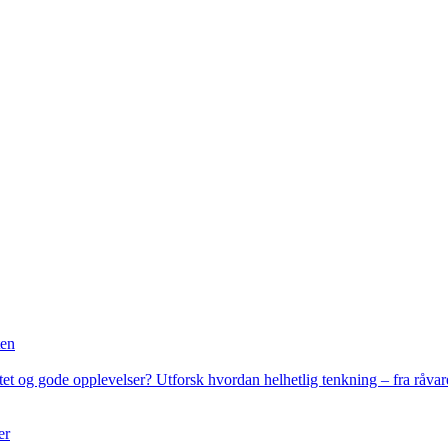
ten
 og gode opplevelser? Utforsk hvordan helhetlig tenkning – fra råvarev
er