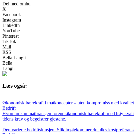
Del med omhu
X
Facebook
Instagram
LinkedIn
YouTube
Pinterest
TikTok
Mail
RSS
Bella Langli
Bella
Langli
Læs også:
Økonomisk bærekraft i matkoncepter – uten kompromiss med kvalite
Bedrift
Hvordan kan matbransjen forene økonomisk bærekraft med høy kvalitet
tidens krav og begeistrer gjestene.
Den varierte bedriftslunsjen: Slik imøtekommer du alles kostpreferans