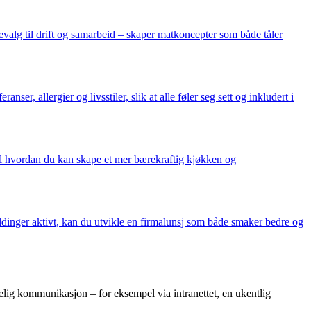
alg til drift og samarbeid – skaper matkoncepter som både tåler
er, allergier og livsstiler, slik at alle føler seg sett og inkludert i
il hvordan du kan skape et mer bærekraftig kjøkken og
dinger aktivt, kan du utvikle en firmalunsj som både smaker bedre og
elig kommunikasjon – for eksempel via intranettet, en ukentlig