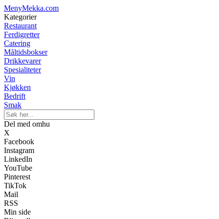
MenyMekka.com
Kategorier
Restaurant
Ferdigretter
Catering
Måltidsbokser
Drikkevarer
Spesialiteter
Vin
Kjøkken
Bedrift
Smak
Del med omhu
X
Facebook
Instagram
LinkedIn
YouTube
Pinterest
TikTok
Mail
RSS
Min side