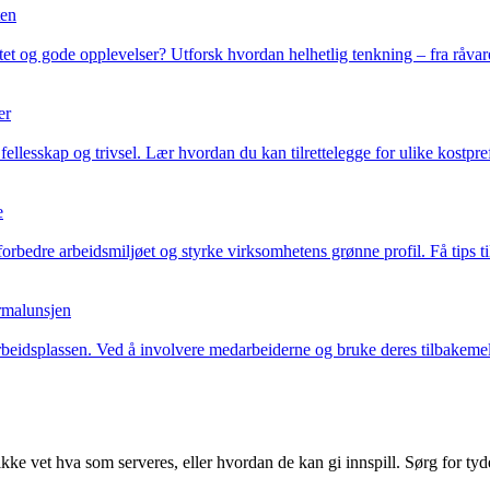
ten
 og gode opplevelser? Utforsk hvordan helhetlig tenkning – fra råvarev
er
sskap og trivsel. Lær hvordan du kan tilrettelegge for ulike kostpreferans
e
rbedre arbeidsmiljøet og styrke virksomhetens grønne profil. Få tips t
irmalunsjen
rbeidsplassen. Ved å involvere medarbeiderne og bruke deres tilbakemel
ke vet hva som serveres, eller hvordan de kan gi innspill. Sørg for tyd