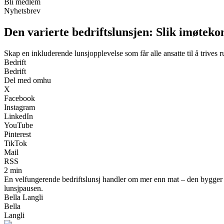
Bli medlem
Nyhetsbrev
Den varierte bedriftslunsjen: Slik imøtek
Skap en inkluderende lunsjopplevelse som får alle ansatte til å trives 
Bedrift
Bedrift
Del med omhu
X
Facebook
Instagram
LinkedIn
YouTube
Pinterest
TikTok
Mail
RSS
2 min
En velfungerende bedriftslunsj handler om mer enn mat – den bygger felle
lunsjpausen.
Bella Langli
Bella
Langli