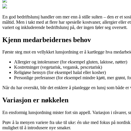
En god bedriftslunsj handler om mer enn å stille sulten – den er et sos
måltid. Men i takt med at flere har spesielle kostvaner, allergier elle
variert og inkluderende bedriftslunsj på, der ingen føler seg oversett.
Kjenn medarbeidernes behov
Første steg mot en vellykket lunsjordning er å kartlegge hva medarbei
Allergier og intoleranser (for eksempel gluten, laktose, nøtter)
Kostretninger (vegetarisk, vegansk, pescetarisk)
Religiøse hensyn (for eksempel halal eller kosher)
Personlige preferanser (for eksempel mindre kjøtt, mer grønt, f
Når du har oversikt, blir det enklere å planlegge en lunsj som både er v
Variasjon er nøkkelen
En ensformig lunsjordning mister fort sin appell. Variasjon i råvarer, 
Prøv å la menyen variere fra uke til uke: én uke med fokus på nordisk 
mulighet til å introdusere nye smaker.