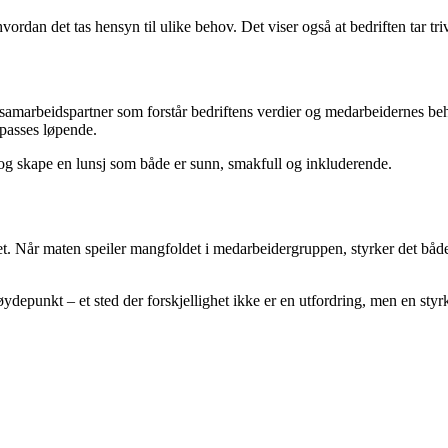
rdan det tas hensyn til ulike behov. Det viser også at bedriften tar tri
n samarbeidspartner som forstår bedriftens verdier og medarbeidernes beh
lpasses løpende.
n og skape en lunsj som både er sunn, smakfull og inkluderende.
t. Når maten speiler mangfoldet i medarbeidergruppen, styrker det både f
øydepunkt – et sted der forskjellighet ikke er en utfordring, men en styr