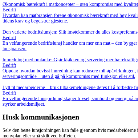
Økonomisk bærekraft i matkoncepter – uten kompromiss med kvalite
Bedrift
Hvordan kan matbransjen forene økonomisk bærekraft med høy kvalitet
tidens krav og begeistrer gjestene.
Den varierte bedriftslunsjen: Slik imøtekommer du alles kostpreferans
Bedrift
En velfungerende bedriftslunsj handler om mer enn mat – den bygger felle
lunsjpausen.
Innredning med omtanke: Gjør kjøkken og servering mer bærekraftig
Bedrift
Oppdag hvordan bevisst innredning kan redusere miljøpåvirkningen, fo
serveringsområde – uten å gå på kompromiss med funksjon eller stil.
Lytt til medarbeiderne – bruk tilbakemeldingene deres til å forbedre f
Bedrift
En velfungerende lunsjordning skaper trivsel, samhold og energi på a
styrker arbeidsmiljøet.
Husk kommunikasjonen
Selv den beste lunsjordningen kan falle gjennom hvis medarbeiderne ik
menyplan eller små skilt ved buffeten.