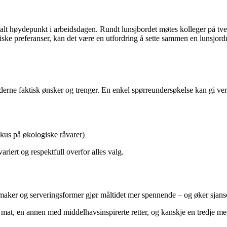
ialt høydepunkt i arbeidsdagen. Rundt lunsjbordet møtes kolleger på tver
r etiske preferanser, kan det være en utfordring å sette sammen en lunsjo
derne faktisk ønsker og trenger. En enkel spørreundersøkelse kan gi verd
okus på økologiske råvarer)
ariert og respektfull overfor alles valg.
smaker og serveringsformer gjør måltidet mer spennende – og øker sjansen
mat, en annen med middelhavsinspirerte retter, og kanskje en tredje med 