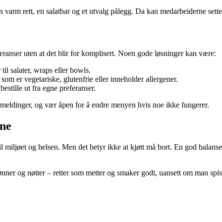
 en varm rett, en salatbar og et utvalg pålegg. Da kan medarbeiderne set
eranser uten at det blir for komplisert. Noen gode løsninger kan være:
til salater, wraps eller bowls.
ter som er vegetariske, glutenfrie eller inneholder allergener.
 bestille ut fra egne preferanser.
akemeldinger, og vær åpen for å endre menyen hvis noe ikke fungerer.
rne
il miljøet og helsen. Men det betyr ikke at kjøtt må bort. En god balan
ner og nøtter – retter som metter og smaker godt, uansett om man spiser 