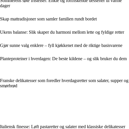
Sommerens søte fristelser: Enkle og forfriskende desserter til varme
dager
Skap mattradisjoner som samler familien rundt bordet
Ukens balanse: Slik skaper du harmoni mellom lette og fyldige retter
Gjør sunne valg enklere – fyll kjøkkenet med de riktige basisvarene
Planteproteiner i hverdagen: De beste kildene – og slik bruker du dem
Franske delikatesser som foredler hverdagsretter som salater, supper og
smørbrød
Italiensk finesse: Løft pastaretter og salater med klassiske delikatesser