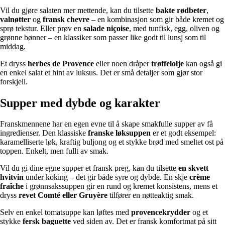
Vil du gjøre salaten mer mettende, kan du tilsette
bakte rødbeter
,
valnøtter
og
fransk chevre
– en kombinasjon som gir både kremet og
sprø tekstur. Eller prøv en
salade niçoise
, med tunfisk, egg, oliven og
grønne bønner – en klassiker som passer like godt til lunsj som til
middag.
Et dryss
herbes de Provence
eller noen dråper
trøffelolje
kan også gi
en enkel salat et hint av luksus. Det er små detaljer som gjør stor
forskjell.
Supper med dybde og karakter
Franskmennene har en egen evne til å skape smakfulle supper av få
ingredienser. Den klassiske
franske løksuppen
er et godt eksempel:
karamelliserte løk, kraftig buljong og et stykke brød med smeltet ost på
toppen. Enkelt, men fullt av smak.
Vil du gi dine egne supper et fransk preg, kan du tilsette
en skvett
hvitvin
under koking – det gir både syre og dybde. En skje
crème
fraîche
i grønnsakssuppen gir en rund og kremet konsistens, mens et
dryss
revet Comté eller Gruyère
tilfører en nøtteaktig smak.
Selv en enkel tomatsuppe kan løftes med
provencekrydder
og et
stykke
fersk baguette
ved siden av. Det er fransk komfortmat på sitt