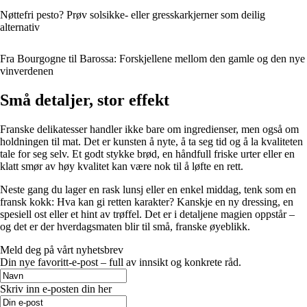
Nøttefri pesto? Prøv solsikke- eller gresskarkjerner som deilig
alternativ
Fra Bourgogne til Barossa: Forskjellene mellom den gamle og den nye
vinverdenen
Små detaljer, stor effekt
Franske delikatesser handler ikke bare om ingredienser, men også om
holdningen til mat. Det er kunsten å nyte, å ta seg tid og å la kvaliteten
tale for seg selv. Et godt stykke brød, en håndfull friske urter eller en
klatt smør av høy kvalitet kan være nok til å løfte en rett.
Neste gang du lager en rask lunsj eller en enkel middag, tenk som en
fransk kokk: Hva kan gi retten karakter? Kanskje en ny dressing, en
spesiell ost eller et hint av trøffel. Det er i detaljene magien oppstår –
og det er der hverdagsmaten blir til små, franske øyeblikk.
Meld deg på vårt nyhetsbrev
Din nye favoritt-e-post – full av innsikt og konkrete råd.
Skriv inn e-posten din her