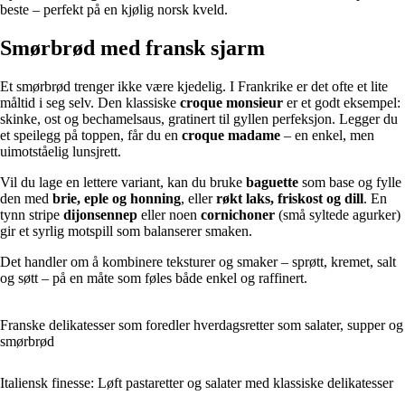
beste – perfekt på en kjølig norsk kveld.
Smørbrød med fransk sjarm
Et smørbrød trenger ikke være kjedelig. I Frankrike er det ofte et lite
måltid i seg selv. Den klassiske
croque monsieur
er et godt eksempel:
skinke, ost og bechamelsaus, gratinert til gyllen perfeksjon. Legger du
et speilegg på toppen, får du en
croque madame
– en enkel, men
uimotståelig lunsjrett.
Vil du lage en lettere variant, kan du bruke
baguette
som base og fylle
den med
brie, eple og honning
, eller
røkt laks, friskost og dill
. En
tynn stripe
dijonsennep
eller noen
cornichoner
(små syltede agurker)
gir et syrlig motspill som balanserer smaken.
Det handler om å kombinere teksturer og smaker – sprøtt, kremet, salt
og søtt – på en måte som føles både enkel og raffinert.
Franske delikatesser som foredler hverdagsretter som salater, supper og
smørbrød
Italiensk finesse: Løft pastaretter og salater med klassiske delikatesser