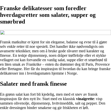
Franske delikatesser som foredler
hverdagsretter som salater, supper og
smørbrød
Fransk matkultur er kjent for sin eleganse, balanse og evne til å gjøre
selv enkle retter til noe spesielt. Det handler ikke nødvendigvis om
avanserte teknikker, men om å bruke gode råvarer med karakter og
finesse. En teskje dijonsennep, noen dråper trøffelolje eller et stykke
vellagret ost kan forvandle en vanlig salat, suppe eller et smørbrød til
en liten smak av Frankrike – enten du drømmer deg til Paris, Provence
eller Bretagne. Her får du inspirasjon til hvordan du kan bringe franske
delikatesser inn i hverdagsmaten hjemme i Norge.
Salater med fransk finesse
En grønn salat kan fort bli kjedelig, men med et snev av fransk
inspirasjon får den nytt liv. Start med en klassisk
vinaigrette
: visp
sammen olivenolje, dijonsennep, hvitvinseddik, salt og pepper. Den
enkle dressingen binder smakene og gir friskheten et løft.