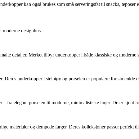
underkopper kan også brukes som små serveringsfat til snacks, teposer e
il moderne designhus.
alte detaljer. Merket tilbyr underkopper i både klassiske og moderne se
 Deres underkopper i steintøy og porselen er populære for sin enkle es
r – fra elegant porselen til moderne, minimalistiske linjer. De er kjent f
lige materialer og dempede farger. Deres kolleksjoner passer perfekt t