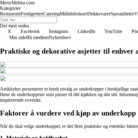
MenyMekka.com
Kategorier
Restaurant
Ferdigretter
Catering
Måltidsbokser
Drikkevarer
Spesialiteter
V
Del med omhu
X
Facebook
Instagram
LinkedIn
YouTube
Pin
Min side
Bli medlem
Nyhetsbrev
Praktiske og dekorative asjetter til enhver
Artikkelen presenterer et bredt utvalg av underkopper i forskjellige mat
finne de underkoppene som passer til ditt kjøkken og din stil. Informas
inspirerende oversikt.
Faktorer å vurdere ved kjøp av underkopp
Når du skal velge underkopper, er det flere praktiske og estetiske faktor
1. Materiale og holdbarhet