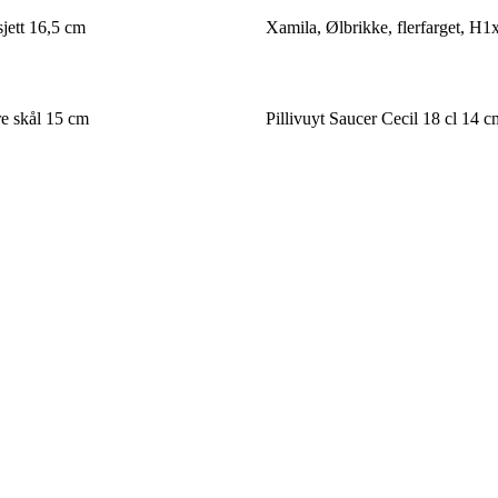
sjett 16,5 cm
Xamila, Ølbrikke, flerfarget, H
re skål 15 cm
Pillivuyt Saucer Cecil 18 cl 14 