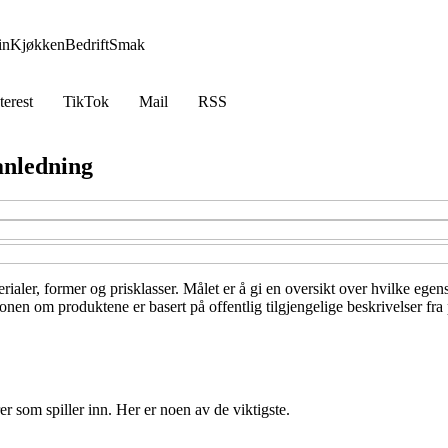
in
Kjøkken
Bedrift
Smak
terest
TikTok
Mail
RSS
 anledning
erialer, former og prisklasser. Målet er å gi en oversikt over hvilke eg
jonen om produktene er basert på offentlig tilgjengelige beskrivelser fr
er som spiller inn. Her er noen av de viktigste.