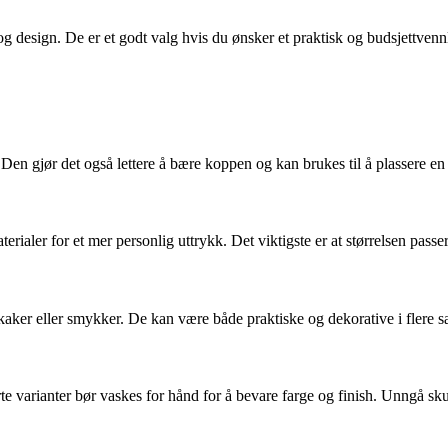
g design. De er et godt valg hvis du ønsker et praktisk og budsjettvenn
n gjør det også lettere å bære koppen og kan brukes til å plassere en s
aler for et mer personlig uttrykk. Det viktigste er at størrelsen passer, 
kaker eller smykker. De kan være både praktiske og dekorative i flere
e varianter bør vaskes for hånd for å bevare farge og finish. Unngå sk