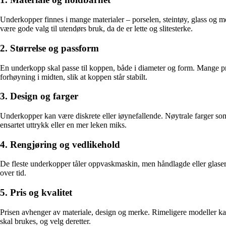
Underkopper finnes i mange materialer – porselen, steintøy, glass og mel
være gode valg til utendørs bruk, da de er lette og slitesterke.
2. Størrelse og passform
En underkopp skal passe til koppen, både i diameter og form. Mange pr
forhøyning i midten, slik at koppen står stabilt.
3. Design og farger
Underkopper kan være diskrete eller iøynefallende. Nøytrale farger som 
ensartet uttrykk eller en mer leken miks.
4. Rengjøring og vedlikehold
De fleste underkopper tåler oppvaskmaskin, men håndlagde eller glasert
over tid.
5. Pris og kvalitet
Prisen avhenger av materiale, design og merke. Rimeligere modeller kan
skal brukes, og velg deretter.